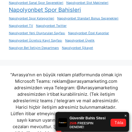
Napolyonbet Sanal Spor Seçenekleri
Napolyonbet Slot Makineleri
Napolyonbet Spor Bahisleri
Napolyonbet Spor Kategorileri
Napolyonbet Standart Bonus Seçenekleri
Napolyonbet TV
Napolyonbet Twitter
Napolyonbet Yeni Oluşturulan Sayfası
Napolyonbet Özel Kuponlar
Napolyonbet Ücretsiz Kayıt Sayfası
Napolyonbet Üyelik
Napolyon Bet İletişim Departmanı
Napolyonbet Şikayet
"Avrasya'nın en büyük reklam platformunda olmak için
Microsoft Teams:
reklam@avrasyamarketing.com
adresimizden veya Telegram: @Avrasyamarketing
adresimizden irtibat kurabilirsiniz. (Tek iletişim
adreslerimiz teams / telegram ve mail adresimizdir.
Harici hiçbir iletişim adresimiz bulunmamaktadır.
Lütfen itibar etmeyiniz.) Türkiye yasalarına göre 7258
sayılı kanun uyarınca yasa dışı bahis oynamanın
cezaları mevcuttur. Şu an bulunduğunuz site hiç bir