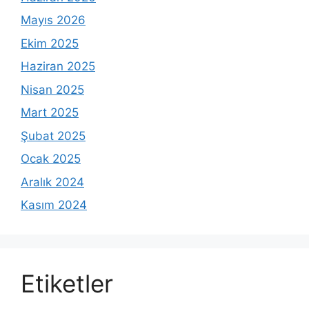
Mayıs 2026
Ekim 2025
Haziran 2025
Nisan 2025
Mart 2025
Şubat 2025
Ocak 2025
Aralık 2024
Kasım 2024
Etiketler