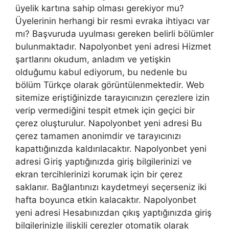
üyelik kartına sahip olması gerekiyor mu?
Üyelerinin herhangi bir resmi evraka ihtiyacı var
mı? Başvuruda uyulması gereken belirli bölümler
bulunmaktadır. Napolyonbet yeni adresi Hizmet
şartlarını okudum, anladım ve yetişkin
olduğumu kabul ediyorum, bu nedenle bu
bölüm Türkçe olarak görüntülenmektedir. Web
sitemize eriştiğinizde tarayıcınızın çerezlere izin
verip vermediğini tespit etmek için geçici bir
çerez oluşturulur. Napolyonbet yeni adresi Bu
çerez tamamen anonimdir ve tarayıcınızı
kapattığınızda kaldırılacaktır. Napolyonbet yeni
adresi Giriş yaptığınızda giriş bilgilerinizi ve
ekran tercihlerinizi korumak için bir çerez
saklanır. Bağlantınızı kaydetmeyi seçerseniz iki
hafta boyunca etkin kalacaktır. Napolyonbet
yeni adresi Hesabınızdan çıkış yaptığınızda giriş
bilgilerinizle ilişkili çerezler otomatik olarak