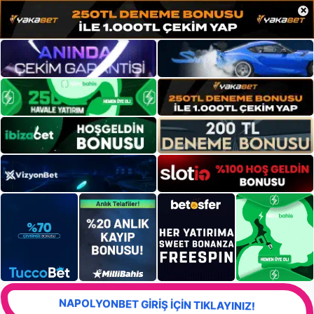
×
NAPOLYONBET GİRİŞ İÇİN TIKLAYINIZ!