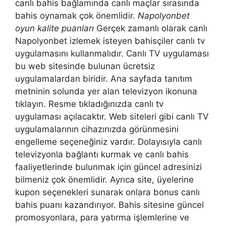
canlı bahis bağlamında canlı maçlar sırasında
bahis oynamak çok önemlidir.
Napolyonbet
oyun kalite puanları
Gerçek zamanlı olarak canlı
Napolyonbet izlemek isteyen bahisçiler canlı tv
uygulamasını kullanmalıdır. Canlı TV uygulaması
bu web sitesinde bulunan ücretsiz
uygulamalardan biridir. Ana sayfada tanıtım
metninin solunda yer alan televizyon ikonuna
tıklayın. Resme tıkladığınızda canlı tv
uygulaması açılacaktır. Web siteleri gibi canlı TV
uygulamalarının cihazınızda görünmesini
engelleme seçeneğiniz vardır. Dolayısıyla canlı
televizyonla bağlantı kurmak ve canlı bahis
faaliyetlerinde bulunmak için güncel adresinizi
bilmeniz çok önemlidir. Ayrıca site, üyelerine
kupon seçenekleri sunarak onlara bonus canlı
bahis puanı kazandırıyor. Bahis sitesine güncel
promosyonlara, para yatırma işlemlerine ve