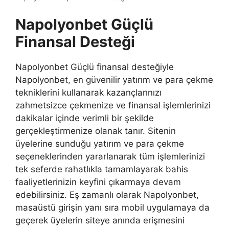
Napolyonbet Güçlü
Finansal Desteği
Napolyonbet Güçlü finansal desteğiyle
Napolyonbet, en güvenilir yatırım ve para çekme
tekniklerini kullanarak kazançlarınızı
zahmetsizce çekmenize ve finansal işlemlerinizi
dakikalar içinde verimli bir şekilde
gerçekleştirmenize olanak tanır. Sitenin
üyelerine sunduğu yatırım ve para çekme
seçeneklerinden yararlanarak tüm işlemlerinizi
tek seferde rahatlıkla tamamlayarak bahis
faaliyetlerinizin keyfini çıkarmaya devam
edebilirsiniz. Eş zamanlı olarak Napolyonbet,
masaüstü girişin yanı sıra mobil uygulamaya da
geçerek üyelerin siteye anında erişmesini