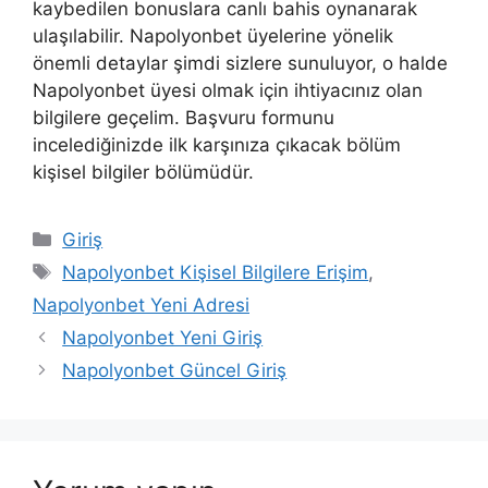
kaybedilen bonuslara canlı bahis oynanarak
ulaşılabilir. Napolyonbet üyelerine yönelik
önemli detaylar şimdi sizlere sunuluyor, o halde
Napolyonbet üyesi olmak için ihtiyacınız olan
bilgilere geçelim. Başvuru formunu
incelediğinizde ilk karşınıza çıkacak bölüm
kişisel bilgiler bölümüdür.
Kategoriler
Giriş
Etiketler
Napolyonbet Kişisel Bilgilere Erişim
,
Napolyonbet Yeni Adresi
Napolyonbet Yeni Giriş
Napolyonbet Güncel Giriş