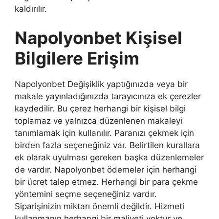
kaldırılır.
Napolyonbet Kişisel
Bilgilere Erişim
Napolyonbet Değişiklik yaptığınızda veya bir
makale yayınladığınızda tarayıcınıza ek çerezler
kaydedilir. Bu çerez herhangi bir kişisel bilgi
toplamaz ve yalnızca düzenlenen makaleyi
tanımlamak için kullanılır. Paranızı çekmek için
birden fazla seçeneğiniz var. Belirtilen kurallara
ek olarak uyulması gereken başka düzenlemeler
de vardır. Napolyonbet ödemeler için herhangi
bir ücret talep etmez. Herhangi bir para çekme
yöntemini seçme seçeneğiniz vardır.
Siparişinizin miktarı önemli değildir. Hizmeti
kullanmanın herhangi bir maliyeti yoktur ve