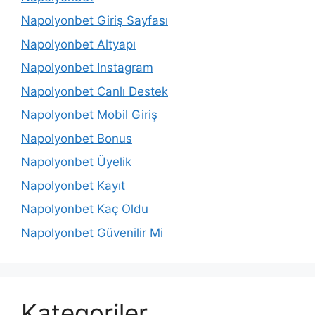
Napolyonbet Giriş Sayfası
Napolyonbet Altyapı
Napolyonbet Instagram
Napolyonbet Canlı Destek
Napolyonbet Mobil Giriş
Napolyonbet Bonus
Napolyonbet Üyelik
Napolyonbet Kayıt
Napolyonbet Kaç Oldu
Napolyonbet Güvenilir Mi
Kategoriler