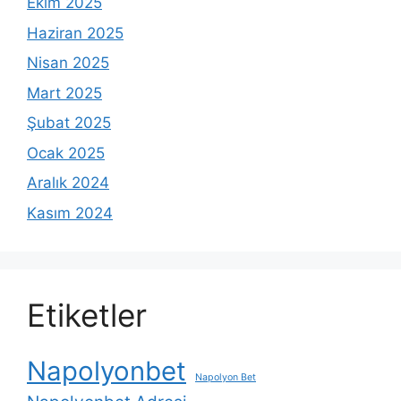
Ekim 2025
Haziran 2025
Nisan 2025
Mart 2025
Şubat 2025
Ocak 2025
Aralık 2024
Kasım 2024
Etiketler
Napolyonbet
Napolyon Bet