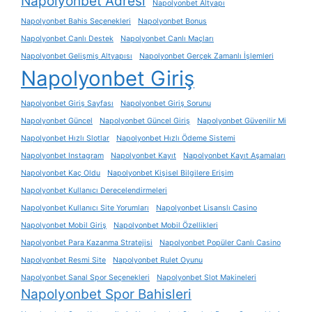
Napolyonbet Adresi
Napolyonbet Altyapı
Napolyonbet Bahis Seçenekleri
Napolyonbet Bonus
Napolyonbet Canlı Destek
Napolyonbet Canlı Maçları
Napolyonbet Gelişmiş Altyapısı
Napolyonbet Gerçek Zamanlı İşlemleri
Napolyonbet Giriş
Napolyonbet Giriş Sayfası
Napolyonbet Giriş Sorunu
Napolyonbet Güncel
Napolyonbet Güncel Giriş
Napolyonbet Güvenilir Mi
Napolyonbet Hızlı Slotlar
Napolyonbet Hızlı Ödeme Sistemi
Napolyonbet Instagram
Napolyonbet Kayıt
Napolyonbet Kayıt Aşamaları
Napolyonbet Kaç Oldu
Napolyonbet Kişisel Bilgilere Erişim
Napolyonbet Kullanıcı Derecelendirmeleri
Napolyonbet Kullanıcı Site Yorumları
Napolyonbet Lisanslı Casino
Napolyonbet Mobil Giriş
Napolyonbet Mobil Özellikleri
Napolyonbet Para Kazanma Stratejisi
Napolyonbet Popüler Canlı Casino
Napolyonbet Resmi Site
Napolyonbet Rulet Oyunu
Napolyonbet Sanal Spor Seçenekleri
Napolyonbet Slot Makineleri
Napolyonbet Spor Bahisleri